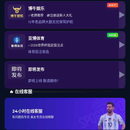
HOT
博牛娱乐
▶
✅老牌推荐 
🎁注册送新人大礼
13年老品牌大额无忧保驾护航
NEW
亚博体育
▶
✅2026世界杯指定投注点
体育投注首选
即将发布
▶
即将上线 敬请期待！
🔥 在线客服
24小时在线客服
有问题找专员 美女专员在线畅聊