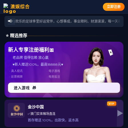
澳娱综合
立即注册
📢
个充满热血与欢乐的足球季里好运常伴，心想事成，事业顺利、财源滚滚，每一天都充
⭐ 精选推荐
新人专享注册福利🎀
老品牌 值得信赖 放心赢
♥️新人赠送100%，最高18888元♥️
·
真人视讯
·
电子游戏
·
体育投注
·
彩票棋牌
·
电竞投注
·
捕鱼娱乐
进入游戏
🎁
VIP
金沙中国
▶
✅澳门实体赌场直连
首存赠送 100%，出款快，返水高